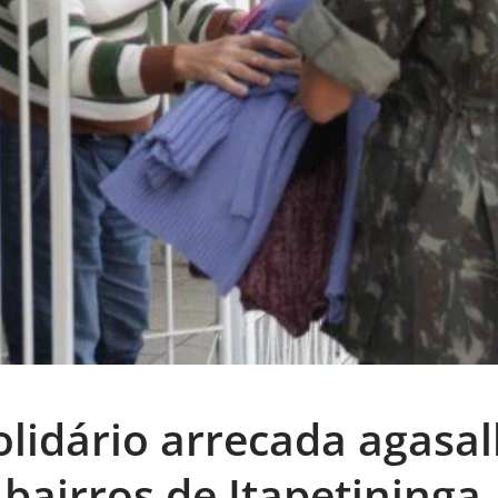
olidário arrecada agasa
 bairros de Itapetininga