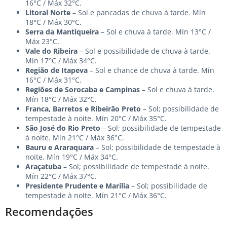
16°C / Máx 32°C.
Litoral Norte
– Sol e pancadas de chuva à tarde. Mín
18°C / Máx 30°C.
Serra da Mantiqueira
– Sol e chuva à tarde. Mín 13°C /
Máx 23°C.
Vale do Ribeira
– Sol e possibilidade de chuva à tarde.
Mín 17°C / Máx 34°C.
Região de Itapeva
– Sol e chance de chuva à tarde. Mín
16°C / Máx 31°C.
Regiões de Sorocaba e Campinas
– Sol e chuva à tarde.
Mín 18°C / Máx 32°C.
Franca, Barretos e Ribeirão Preto
– Sol; possibilidade de
tempestade à noite. Mín 20°C / Máx 35°C.
São José do Rio Preto
– Sol; possibilidade de tempestade
à noite. Mín 21°C / Máx 36°C.
Bauru e Araraquara
– Sol; possibilidade de tempestade à
noite. Mín 19°C / Máx 34°C.
Araçatuba
– Sol; possibilidade de tempestade à noite.
Mín 22°C / Máx 37°C.
Presidente Prudente e Marília
– Sol; possibilidade de
tempestade à noite. Mín 21°C / Máx 36°C.
Recomendações