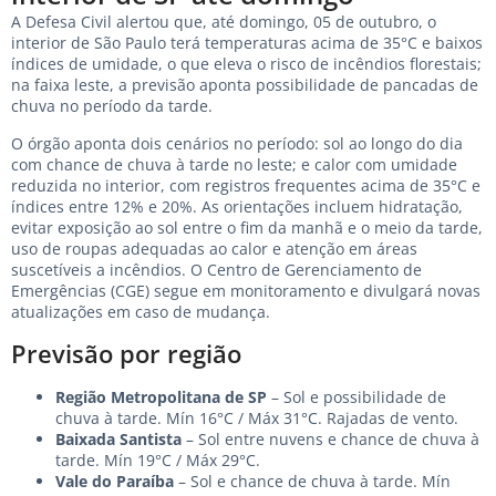
A Defesa Civil alertou que, até domingo, 05 de outubro, o
interior de São Paulo terá temperaturas acima de 35°C e baixos
índices de umidade, o que eleva o risco de incêndios florestais;
na faixa leste, a previsão aponta possibilidade de pancadas de
chuva no período da tarde.
O órgão aponta dois cenários no período: sol ao longo do dia
com chance de chuva à tarde no leste; e calor com umidade
reduzida no interior, com registros frequentes acima de 35°C e
índices entre 12% e 20%. As orientações incluem hidratação,
evitar exposição ao sol entre o fim da manhã e o meio da tarde,
uso de roupas adequadas ao calor e atenção em áreas
suscetíveis a incêndios. O Centro de Gerenciamento de
Emergências (CGE) segue em monitoramento e divulgará novas
atualizações em caso de mudança.
Previsão por região
Região Metropolitana de SP
– Sol e possibilidade de
chuva à tarde. Mín 16°C / Máx 31°C. Rajadas de vento.
Baixada Santista
– Sol entre nuvens e chance de chuva à
tarde. Mín 19°C / Máx 29°C.
Vale do Paraíba
– Sol e chance de chuva à tarde. Mín