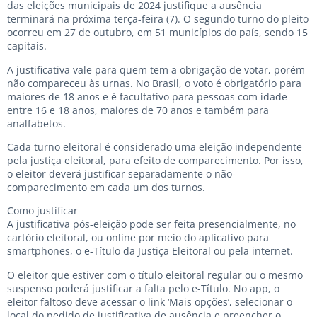
das eleições municipais de 2024 justifique a ausência
terminará na próxima terça-feira (7). O segundo turno do pleito
ocorreu em 27 de outubro, em 51 municípios do país, sendo 15
capitais.
A justificativa vale para quem tem a obrigação de votar, porém
não compareceu às urnas. No Brasil, o voto é obrigatório para
maiores de 18 anos e é facultativo para pessoas com idade
entre 16 e 18 anos, maiores de 70 anos e também para
analfabetos.
Cada turno eleitoral é considerado uma eleição independente
pela justiça eleitoral, para efeito de comparecimento. Por isso,
o eleitor deverá justificar separadamente o não-
comparecimento em cada um dos turnos.
Como justificar
A justificativa pós-eleição pode ser feita presencialmente, no
cartório eleitoral, ou online por meio do aplicativo para
smartphones, o e-Título da Justiça Eleitoral ou pela internet.
O eleitor que estiver com o título eleitoral regular ou o mesmo
suspenso poderá justificar a falta pelo e-Título. No app, o
eleitor faltoso deve acessar o link ‘Mais opções’, selecionar o
local do pedido de justificativa de ausência e preencher o