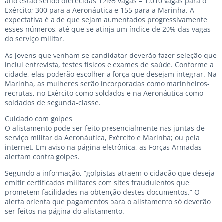
ano estão sendo oferecidas 1.465 vagas – 1.010 vagas para o
Exército; 300 para a Aeronáutica e 155 para a Marinha. A
expectativa é a de que sejam aumentados progressivamente
esses números, até que se atinja um índice de 20% das vagas
do serviço militar.
As jovens que venham se candidatar deverão fazer seleção que
inclui entrevista, testes físicos e exames de saúde. Conforme a
cidade, elas poderão escolher a força que desejam integrar. Na
Marinha, as mulheres serão incorporadas como marinheiros-
recrutas, no Exército como soldados e na Aeronáutica como
soldados de segunda-classe.
Cuidado com golpes
O alistamento pode ser feito presencialmente nas juntas de
serviço militar da Aeronáutica, Exército e Marinha; ou pela
internet. Em aviso na página eletrônica, as Forças Armadas
alertam contra golpes.
Segundo a informação, “golpistas atraem o cidadão que deseja
emitir certificados militares com sites fraudulentos que
prometem facilidades na obtenção destes documentos.” O
alerta orienta que pagamentos para o alistamento só deverão
ser feitos na página do alistamento.