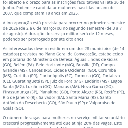
foi aberto e o prazo para as inscrições facultativas vai até 30 de
junho. Podem se candidatar mulheres nascidas no ano de
2007, que completam 18 anos em 2025.
A incorporação está prevista para ocorrer no primeiro semestre
de 2026 (de 2 a 6 de março) ou no segundo semestre (de 3 a 7
de agosto). A duração do serviço militar será de 12 meses,
podendo ser prorrogado por até oito anos.
As interessadas devem residir em um dos 28 municípios (de 14
estados) previstos no Plano Geral de Convocação, estabelecido
em portaria do Ministério da Defesa: Águas Lindas de Goiás
(GO), Belém (PA), Belo Horizonte (MG), Brasília (DF), Campo
Grande (MS), Canoas (RS), Cidade Ocidental (GO), Corumbá
(MS), Curitiba (PR), Florianópolis (SC), Formosa (GO), Fortaleza
(CE), Guaratinguetá (SP), Juiz de Fora (MG), Ladário (MS), Lagoa
Santa (MG), Luziânia (GO), Manaus (AM), Novo Gama (GO),
Pirassununga (SP), Planaltina (GO), Porto Alegre (RS), Recife (PE),
Rio de Janeiro (RJ), Salvador (BA), Santa Maria (RS), Santo
Antônio do Descoberto (GO), São Paulo (SP) e Valparaíso de
Goiás (GO).
O número de vagas para mulheres no serviço militar voluntário
crescerá progressivamente até que atinja 20% das vagas. Este