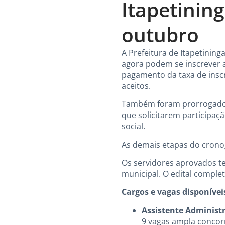
Itapetinin
outubro
A Prefeitura de Itapetinin
agora podem se inscrever a
pagamento da taxa de insc
aceitos.
Também foram prorrogados 
que solicitarem participa
social.
As demais etapas do crono
Os servidores aprovados ter
municipal. O edital complet
Cargos e vagas disponívei
Assistente Administ
9 vagas ampla concorr