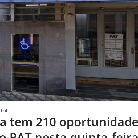
024
ga tem 210 oportunidade
 PAT nesta quinta-feir