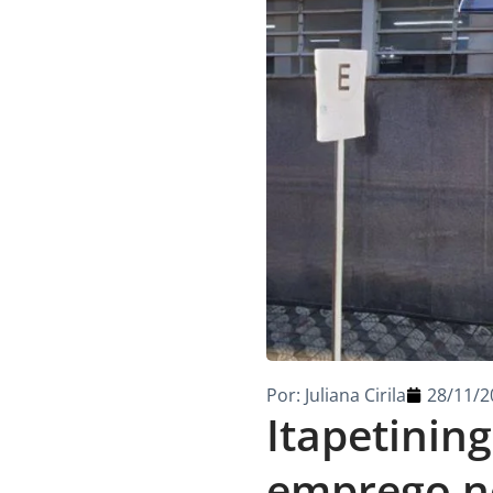
Por:
Juliana Cirila
28/11/2
Itapetinin
emprego no