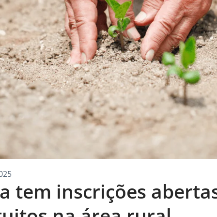
025
ga tem inscrições aberta
uitos na área rural