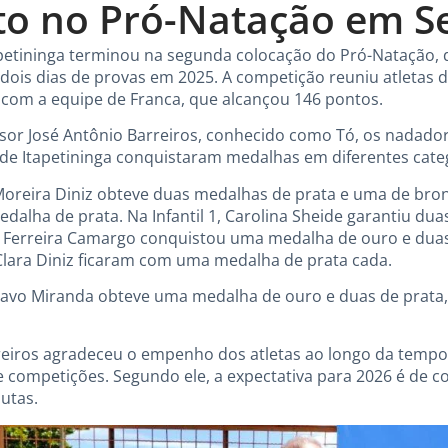
o no Pró-Natação em S
apetininga terminou na segunda colocação do Pró-Natação,
ois dias de provas em 2025. A competição reuniu atletas 
ou com a equipe de Franca, que alcançou 146 pontos.
sor José Antônio Barreiros, conhecido como Tó, os nadador
 de Itapetininga conquistaram medalhas em diferentes cate
 Moreira Diniz obteve duas medalhas de prata e uma de bronz
alha de prata. Na Infantil 1, Carolina Sheide garantiu d
 Ferreira Camargo conquistou uma medalha de ouro e duas de
Clara Diniz ficaram com uma medalha de prata cada.
stavo Miranda obteve uma medalha de ouro e duas de prata
rreiros agradeceu o empenho dos atletas ao longo da tempo
 e competições. Segundo ele, a expectativa para 2026 é de c
utas.