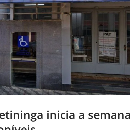
petininga inicia a seman
oníveis