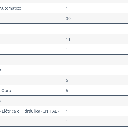
 Automático
1
30
1
11
1
1
o
1
5
s Obra
5
o
1
Elétrica e Hidráulica (CNH AB)
1
1