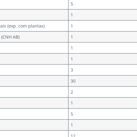
5
1
rais (exp. com plantas)
1
s (CNH AB)
1
1
1
3
30
2
1
5
1
12