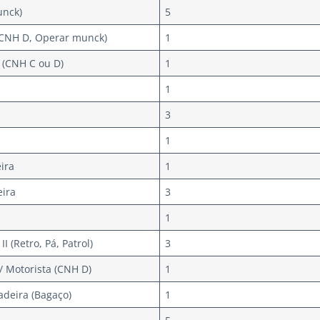
unck)
5
(CNH D, Operar munck)
1
 (CNH C ou D)
1
1
3
1
ira
1
eira
3
1
 (Retro, Pá, Patrol)
3
 Motorista (CNH D)
1
deira (Bagaço)
1