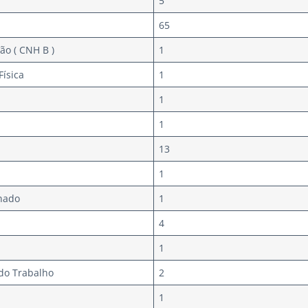
5
65
ão ( CNH B )
1
Física
1
1
1
13
1
onado
1
4
1
do Trabalho
2
1