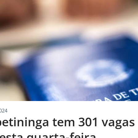
024
petininga tem 301 vagas
sta quarta-feira