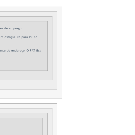
des de emprego.
ra estágio, 04 para PCD e
nte de endereço. O PAT fica