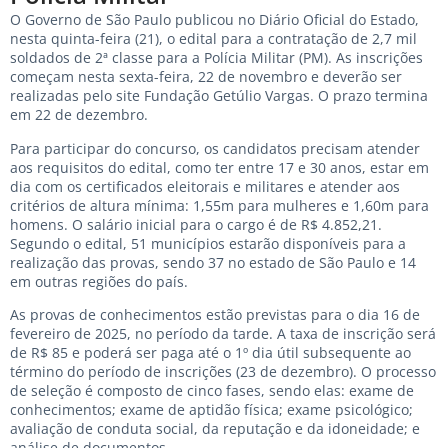
O Governo de São Paulo publicou no Diário Oficial do Estado,
nesta quinta-feira (21), o edital para a contratação de 2,7 mil
soldados de 2ª classe para a Polícia Militar (PM). As inscrições
começam nesta sexta-feira, 22 de novembro e deverão ser
realizadas pelo site Fundação Getúlio Vargas. O prazo termina
em 22 de dezembro.
Para participar do concurso, os candidatos precisam atender
aos requisitos do edital, como ter entre 17 e 30 anos, estar em
dia com os certificados eleitorais e militares e atender aos
critérios de altura mínima: 1,55m para mulheres e 1,60m para
homens. O salário inicial para o cargo é de R$ 4.852,21.
Segundo o edital, 51 municípios estarão disponíveis para a
realização das provas, sendo 37 no estado de São Paulo e 14
em outras regiões do país.
As provas de conhecimentos estão previstas para o dia 16 de
fevereiro de 2025, no período da tarde. A taxa de inscrição será
de R$ 85 e poderá ser paga até o 1º dia útil subsequente ao
término do período de inscrições (23 de dezembro). O processo
de seleção é composto de cinco fases, sendo elas: exame de
conhecimentos; exame de aptidão física; exame psicológico;
avaliação de conduta social, da reputação e da idoneidade; e
análise de documentos.