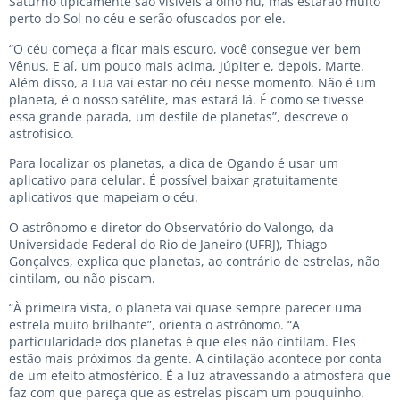
Saturno tipicamente são visíveis a olho nu, mas estarão muito
perto do Sol no céu e serão ofuscados por ele.
“O céu começa a ficar mais escuro, você consegue ver bem
Vênus. E aí, um pouco mais acima, Júpiter e, depois, Marte.
Além disso, a Lua vai estar no céu nesse momento. Não é um
planeta, é o nosso satélite, mas estará lá. É como se tivesse
essa grande parada, um desfile de planetas”, descreve o
astrofísico.
Para localizar os planetas, a dica de Ogando é usar um
aplicativo para celular. É possível baixar gratuitamente
aplicativos que mapeiam o céu.
O astrônomo e diretor do Observatório do Valongo, da
Universidade Federal do Rio de Janeiro (UFRJ), Thiago
Gonçalves, explica que planetas, ao contrário de estrelas, não
cintilam, ou não piscam.
“À primeira vista, o planeta vai quase sempre parecer uma
estrela muito brilhante”, orienta o astrônomo. “A
particularidade dos planetas é que eles não cintilam. Eles
estão mais próximos da gente. A cintilação acontece por conta
de um efeito atmosférico. É a luz atravessando a atmosfera que
faz com que pareça que as estrelas piscam um pouquinho.