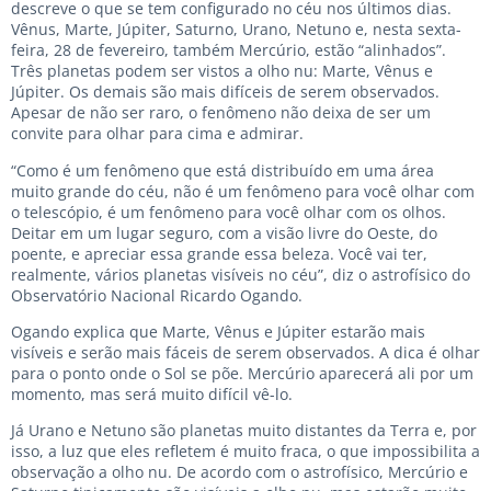
descreve o que se tem configurado no céu nos últimos dias.
Vênus, Marte, Júpiter, Saturno, Urano, Netuno e, nesta sexta-
feira, 28 de fevereiro, também Mercúrio, estão “alinhados”.
Três planetas podem ser vistos a olho nu: Marte, Vênus e
Júpiter. Os demais são mais difíceis de serem observados.
Apesar de não ser raro, o fenômeno não deixa de ser um
convite para olhar para cima e admirar.
“Como é um fenômeno que está distribuído em uma área
muito grande do céu, não é um fenômeno para você olhar com
o telescópio, é um fenômeno para você olhar com os olhos.
Deitar em um lugar seguro, com a visão livre do Oeste, do
poente, e apreciar essa grande essa beleza. Você vai ter,
realmente, vários planetas visíveis no céu”, diz o astrofísico do
Observatório Nacional Ricardo Ogando.
Ogando explica que Marte, Vênus e Júpiter estarão mais
visíveis e serão mais fáceis de serem observados. A dica é olhar
para o ponto onde o Sol se põe. Mercúrio aparecerá ali por um
momento, mas será muito difícil vê-lo.
Já Urano e Netuno são planetas muito distantes da Terra e, por
isso, a luz que eles refletem é muito fraca, o que impossibilita a
observação a olho nu. De acordo com o astrofísico, Mercúrio e