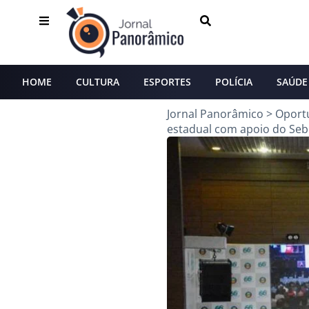
HOME
CULTURA
ESPORTES
POLÍCIA
SAÚDE
Jornal Panorâmico
>
Oport
estadual com apoio do Seb