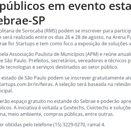
 públicos em evento est
ebrae-SP
litana de Sorocaba (RMS) podem se inscrever para partici
e será realizado entre os dias 26 e 28 de agosto, na Arena
ae for Startups e tem como foco a exposição de soluções v
pela Associação Paulista de Municípios (APM) e reúne anua
 São Paulo. Prefeitos, secretários, vereadores e técnicos p
e tecnologias e serviços destinados ao setor público.
 estado de São Paulo podem se inscrever gratuitamente até 
artups.com.br/in/feiras
. A seleção será baseada na relevân
cipal.
terão espaço gratuito no estande do Sebrae e poderão apr
icos. A iniciativa é voltada a Govtechs, Civictechs e soluçõ
na, meio ambiente, compras públicas, entre outras.
 obtidas pelo telefone (15) 3229-0270, ramal 4.