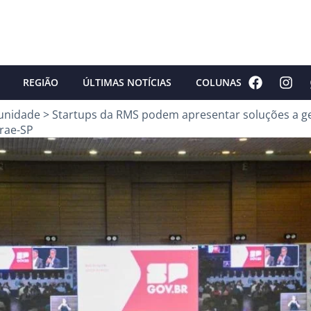
REGIÃO
ÚLTIMAS NOTÍCIAS
COLUNAS
unidade
>
Startups da RMS podem apresentar soluções a g
rae-SP