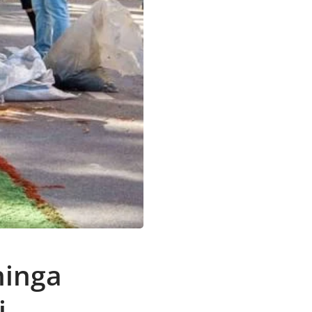
ninga
i