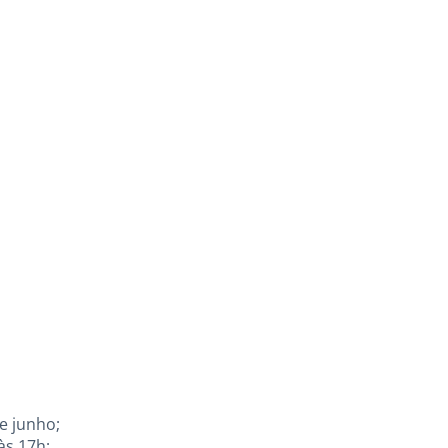
e junho;
às 17h;