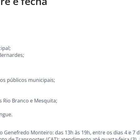
re e fecha
ipal;
 Bernardes;
os públicos municipais;
 Rio Branco e Mesquita;
angue.
 Genefredo Monteiro: das 13h às 19h, entre os dias 4 e 7 d
o de Transportes (CAT): atendimento até quarta-feira (3), 