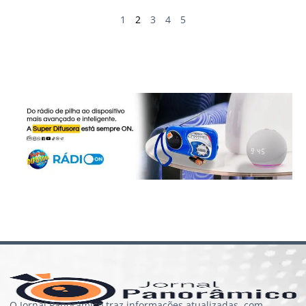
1
2
3
4
5
O Jornal Panorâmico traz informações atualizadas, com