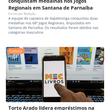
conquistam medalhas nos Jogos
Regionais em Santana de Parnaíba
Escrito por
Redação
A equipe de capoeira de Itapetininga conquistou duas
medalhas nos 68º Jogos Regionais, disputados em
Santana de Parnaíba. Os resultados foram obtidos nas
categorias masculina
Cultura
Torto Arado lidera empréstimos na